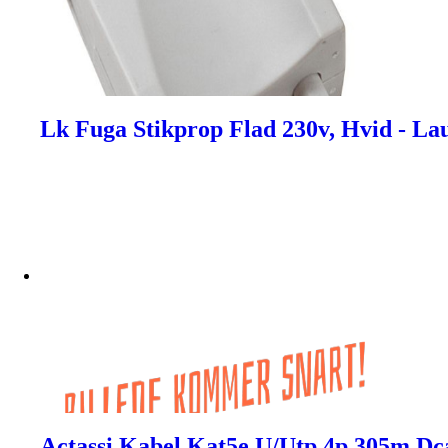
Lk Fuga Stikprop Flad 230v, Hvid - La
Actassi Kabel Kat5e U/Utp 4p 305m Dc