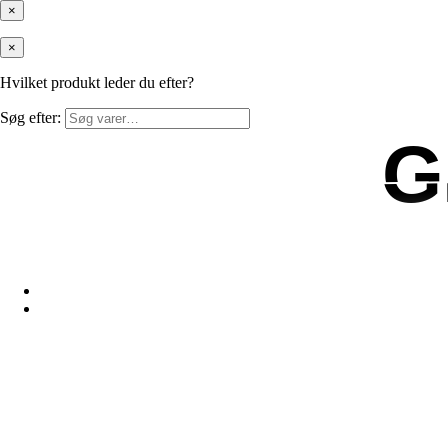
×
×
Hvilket produkt leder du efter?
Søg efter:
G
G