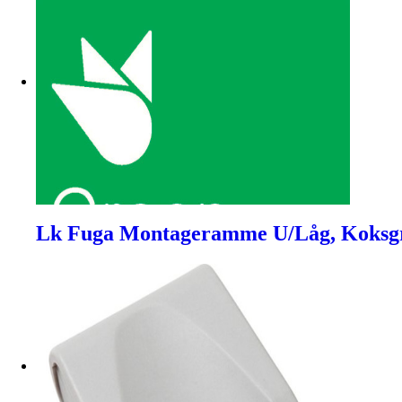
Lk Fuga Montageramme U/Låg, Koksgr