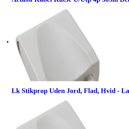
Lk Stikprop Uden Jord, Flad, Hvid - L