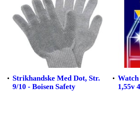
Strikhandske Med Dot, Str.
Watch 
9/10 - Boisen Safety
1,55v 