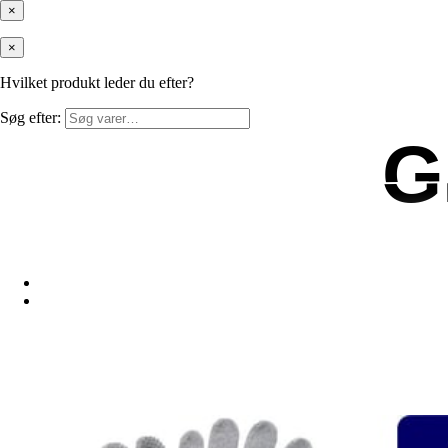
×
×
Hvilket produkt leder du efter?
Søg efter:
G
G