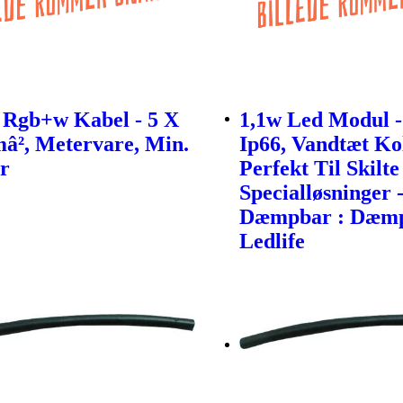
 Rgb+w Kabel - 5 X
1,1w Led Modul -
â², Metervare, Min.
Ip66, Vandtæt Ko
r
Perfekt Til Skilt
Specialløsninger 
Dæmpbar : Dæmp
Ledlife