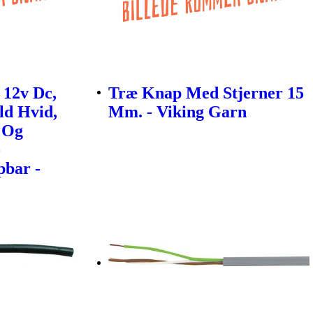
 12v Dc,
Træ Knap Med Stjerner 15
ld Hvid,
Mm. - Viking Garn
e Og
-
bar -