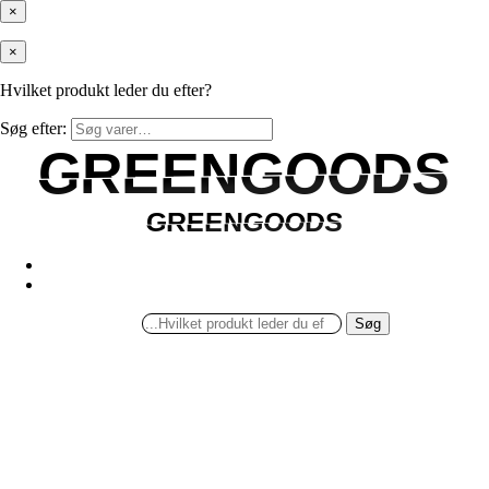
×
×
Hvilket produkt leder du efter?
Søg efter:
GREENGOODS
GREENGOODS
GREENGOODS
GREENGOODS
Søg