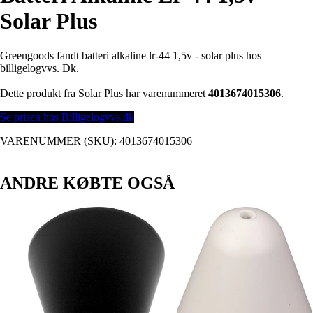
Solar Plus
Greengoods fandt batteri alkaline lr-44 1,5v - solar plus hos
billigelogvvs. Dk.
Dette produkt fra Solar Plus har varenummeret
4013674015306
.
Se prisen hos Billigelogvvs.dk
VARENUMMER (SKU):
4013674015306
ANDRE KØBTE OGSÅ