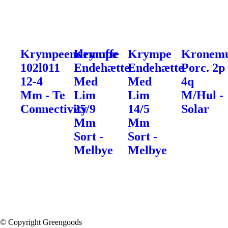
Krympeendemuffe
Krympe
Krympe
Kronemu
102l011
Endehætte
Endehætte
Porc. 2p
12-4
Med
Med
4q
Mm - Te
Lim
Lim
M/Hul -
Connectivity
25/9
14/5
Solar
Mm
Mm
Sort -
Sort -
Melbye
Melbye
© Copyright Greengoods