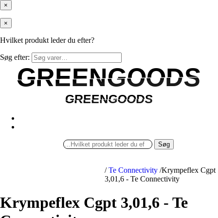
×
×
Hvilket produkt leder du efter?
Søg efter:
GREENGOODS
GREENGOODS
GREENGOODS
GREENGOODS
Søg
/
Te Connectivity
/
Krympeflex Cgpt
3,01,6 - Te Connectivity
Krympeflex Cgpt 3,01,6 - Te