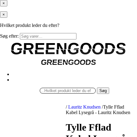
×
×
Hvilket produkt leder du efter?
Søg efter:
GREENGOODS
GREENGOODS
GREENGOODS
GREENGOODS
Søg
/
Lauritz Knudsen
/
Tylle Fflad
Kabel Lysegrå - Lauritz Knudsen
Tylle Fflad