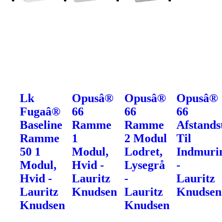
Lk
Opusâ®
Opusâ®
Opusâ®
Fugaâ®
66
66
66
Baseline
Ramme
Ramme
Afstands
Ramme
1
2 Modul
Til
50 1
Modul,
Lodret,
Indmuri
Modul,
Hvid -
Lysegrå
-
Hvid -
Lauritz
-
Lauritz
Lauritz
Knudsen
Lauritz
Knudsen
Knudsen
Knudsen