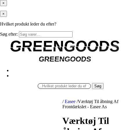
×
×
Hvilket produkt leder du efter?
Søg efter:
GREENGOODS
GREENGOODS
GREENGOODS
GREENGOODS
Søg
/
Easee
/
Værktøj Til åbning Af
Frontdækslet - Easee As
Værktøj Til