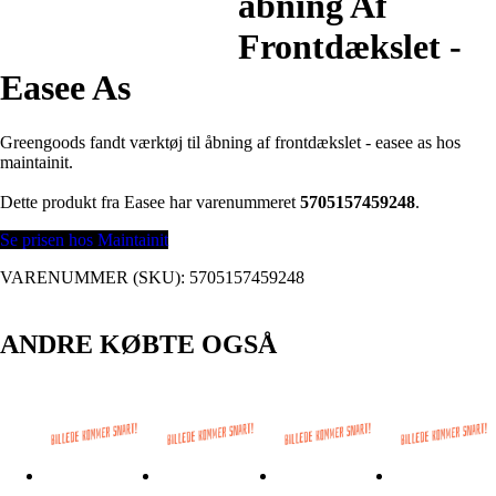
åbning Af
Frontdækslet -
Easee As
Greengoods fandt værktøj til åbning af frontdækslet - easee as hos
maintainit.
Dette produkt fra Easee har varenummeret
5705157459248
.
Se prisen hos Maintainit
VARENUMMER (SKU):
5705157459248
ANDRE KØBTE OGSÅ