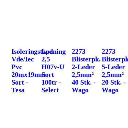
Isoleringstape
Ledning
2273
2273
Vde/Iec
2,5
Blisterpk.
Blisterpk
Pvc
H07v-U
2-Leder
5-Leder
20mx19mm
Sort
2,5mm²
2,5mm²
Sort -
100tr -
40 Stk. -
20 Stk. -
Tesa
Select
Wago
Wago